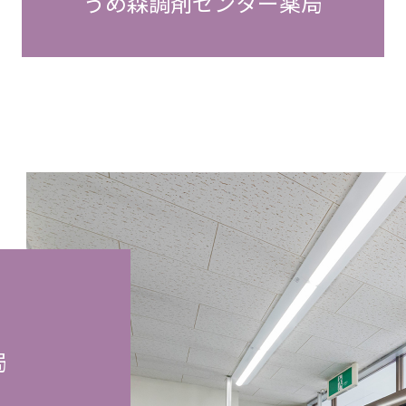
うめ森調剤センター薬局
局