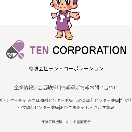
有限会社テン・コーポレーション
企業情報
学会活動
採用情報
最新情報
お問い合わせ
剤センター薬局
|
みずほ調剤センター薬局
|
うめ森調剤センター薬局
|
たか
小牧調剤センター薬局
|
おひさま薬局
|
しんきよす薬局
保険医療機関における書面掲示