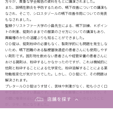
方々が、貴重な学会報告の資料をもとに講演されました。
また、誤嚥性肺炎を予防するための、嚥下改善についての講演も
なされ、そこで、シロスタゾールの嚥下改善作用についての発表
もなされました。
聖隷クリストファー大学の小島先生による、嚥下訓練、Ｋポイン
トの刺激、錠剤のままでの服薬のさせ方についての講演もあり、
異職種のかたの活躍ぶりも知ることができました。
ＯＤ錠は、錠剤粉砕の必要もなく、製剤学的にも問題を発生しな
いため、嚥下困難のある脳梗塞後遺症の患者さんにも使用しやす
い剤形です。固形物を飲めない患者さんや経管栄養の患者さんに
おける調剤は、粉砕するしかなかったのですが、これは機械的に
他剤と粉砕することによる化学変化、粉砕溶解することによる薬
物動態変化が気がかりでした。しかし、ＯＤ錠にて、その問題は
解決されます。
プレタールＯＤ錠はうす甘く、苦味や刺激がなく、粒も小さく口
中で溶かしやすい薬品です。ただ、完全崩壊に４５秒かかり、そ
いの森・のなみ調剤センター薬局
の間に唾液分泌による誤嚥（むせ）をおこさないかということ
が、少々、気になりました。
みずほ調剤センター薬局