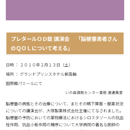
プレタールＯＤ錠 講演会 「脳梗塞患者さん
のＱＯＬについて考える」
日時 ： ２０１０年２月１３日（土）
場所 ： グランドプリンスホテル新高輪
国際館パミールにて
いの森調剤センター薬局 渡邊萬里
脳梗塞の病態とその治療について、またその嚥下障害・服薬状況
についての講演会が、大塚製薬株式会社主催にてなされました。
脳梗塞の予防においての薬物療法におけるシロスタゾールの抗血
栓作用、抗血小板作用の機序について大学病院の著名な医師の